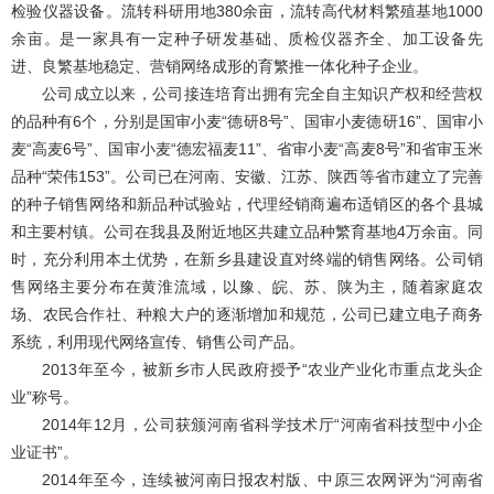
检验仪器设备。流转科研用地380余亩，流转高代材料繁殖基地1000
余亩。是一家具有一定种子研发基础、质检仪器齐全、加工设备先
进、良繁基地稳定、营销网络成形的育繁推一体化种子企业。
公司成立以来，公司接连培育出拥有完全自主知识产权和经营权
的品种有6个，分别是国审小麦“德研8号”、国审小麦德研16”、国审小
麦“高麦6号”、国审小麦“德宏福麦11”、省审小麦“高麦8号”和省审玉米
品种“荣伟153”。公司已在河南、安徽、江苏、陕西等省市建立了完善
的种子销售网络和新品种试验站，代理经销商遍布适销区的各个县城
和主要村镇。公司在我县及附近地区共建立品种繁育基地4万余亩。同
时，充分利用本土优势，在新乡县建设直对终端的销售网络。公司销
售网络主要分布在黄淮流域，以豫、皖、苏、陕为主，随着家庭农
场、农民合作社、种粮大户的逐渐增加和规范，公司已建立电子商务
系统，利用现代网络宣传、销售公司产品。
2013年至今，被新乡市人民政府授予“农业产业化市重点龙头企
业”称号。
2014年12月，公司获颁河南省科学技术厅“河南省科技型中小企
业证书”。
2014年至今，连续被河南日报农村版、中原三农网评为“河南省