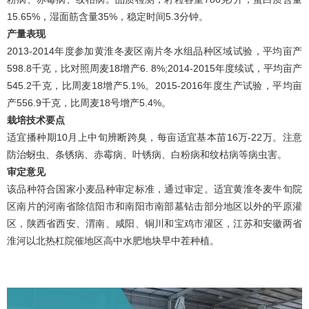
15.65%，湿面筋含量35%，稳定时间5.3分钟。
产量表现
2013-2014年度参加黄淮冬麦区南片冬水组品种区域试验，平均亩产
598.8千克，比对照周麦18增产6. 8%;2014-2015年度续试，平均亩产
545.2千克，比周麦18增产5.1%。2015-2016年度生产试验，平均亩
产556.9千克，比周麦18号增产5.4%。
栽培技术要点
适宜播种期10月上中旬辨断跨臭，每亩适宜基本苗16万-22万。注意
防治蚜虫、条锈病、赤霉病、叶锈病、白粉病和纹枯病等病虫害。
审定意见
该品种符合国家小麦品种审定标准，通过审定。适宜黄淮冬麦牛旬院
区南片的河南省除信阳市和南阳市南部墓钻击部分地区以外的平原灌
区，陕西省西安、渭南、咸阳、铜川和宝鸡市灌区，江苏和安徽两省
淮河以北热杠院催地区高中水肥地块早中茬种植。