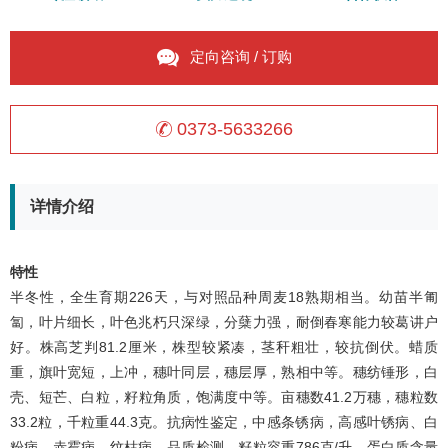
定向咨询 / 订购
0373-5633266
详情介绍
特性
半冬性，全生育期226天，与对照品种周麦18熟期相当。幼苗半匍
匐，叶片细长，叶色兆朽只深绿，分蘖力强，耐倒春寒能力较葛讲户
好。株高芝判81.2厘米，株型较紧凑，茎秆粗壮，较抗倒伏。蜡质
重，旗叶宽短，上冲，穗叶同层，穗层厚，熟相中等。穗纺锤形，白
壳、短芒、白粒，籽粒角质，饱满度中等。亩穗数41.2万穗，穗粒数
33.2粒，千粒重44.3克。抗病性鉴定，中感条锈病，高感叶锈病、白
粉病、赤霉病、纹枯病。品质检测，籽粒容重786克/升，蛋白质含量