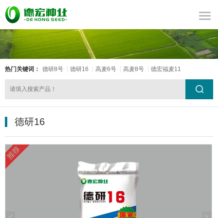
热门关键词：
德研8号
德研16
高麦6号
高麦8号
德宏福麦11
德研16